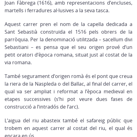
Joan Fàbrega (1616), amb representacions d’encluses,
martells i ferradures al·lusives a la seva tasca.
Aquest carrer pren el nom de la capella dedicada a
Sant Sebastià construïda el 1516 pels obrers de la
parròquia. Per la denominació utilitzada – sacellum divi
Sebastiani – es pensa que el seu origen prové d’un
petit oratori d’època romana, situat just al costat de la
via romana.
També segurament d’origen romà és el pont que creua
la riera de la Naspleda o del Ballac, al final del carrer, el
qual va ser ampliat i reformat a l’època medieval en
etapes successives (s’hi pot veure dues fases de
construcció a l’intradós de l’arc).
L’aigua del riu abasteix també el safareig públic que
trobem en aquest carrer al costat del riu, el qual és
encara en ús.