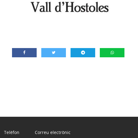
Telèfon
Correu electrònic