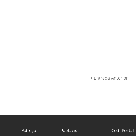
< Entrada Anterior
Adreça
Població
Codi Postal