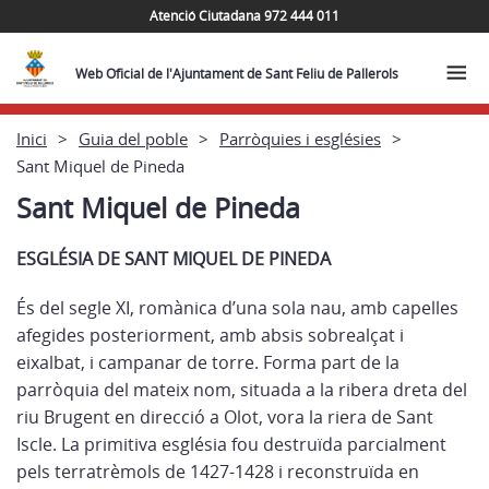
Atenció Ciutadana 972 444 011
Web Oficial de l'Ajuntament de Sant Feliu de Pallerols
Inici
Guia del poble
Parròquies i esglésies
Sant Miquel de Pineda
Sant Miquel de Pineda
ESGLÉSIA DE SANT MIQUEL DE PINEDA
És del segle XI, romànica d’una sola nau, amb capelles
afegides posteriorment, amb absis sobrealçat i
eixalbat, i campanar de torre. Forma part de la
parròquia del mateix nom, situada a la ribera dreta del
riu Brugent en direcció a Olot, vora la riera de Sant
Iscle. La primitiva església fou destruïda parcialment
pels terratrèmols de 1427-1428 i reconstruïda en