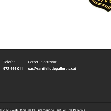
Telèfon
Correu electrònic
972 444 011
oac@santfeliudepallerols.cat
© 2026
Web Oficial de l'Ajuntament de Sant Feliu de Pallerols