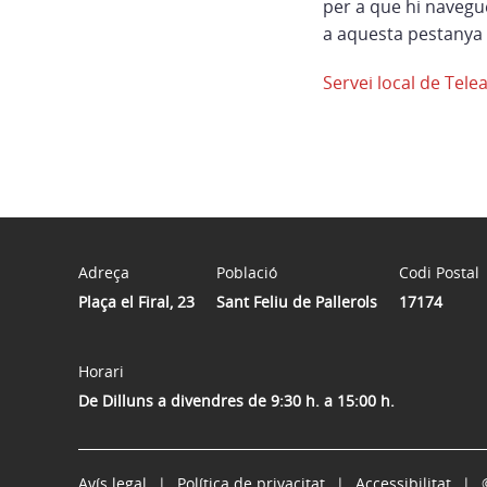
per a que hi navegu
a aquesta pestanya 
Servei local de Tele
Adreça
Població
Codi Postal
Plaça el Firal, 23
Sant Feliu de Pallerols
17174
Horari
De Dilluns a divendres de 9:30 h. a 15:00 h.
Avís legal
Política de privacitat
Accessibilitat