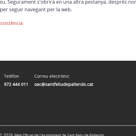
eu. Segurament s'obrirà en una altra pestanya, després no
per seguir navegant per la web.
assistència
Telèfon
Correu electrònic
972 444 011
oac@santfeliudepallerols.cat
© 2026
Web Oficial de l'Ajuntament de Sant Feliu de Pallerols