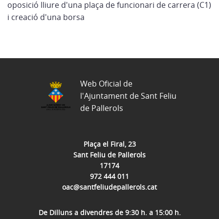
oposició lliure d'una plaça de funcionari de carrera (C1)
i creació d'una borsa
Web Oficial de
l'Ajuntament de Sant Feliu
de Pallerols
Plaça el Firal, 23
Sant Feliu de Pallerols
17174
972 444 011
oac@santfeliudepallerols.cat
De Dilluns a divendres de 9:30 h. a 15:00 h.